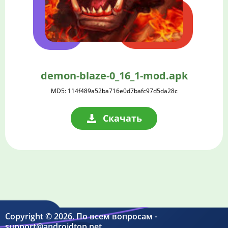
demon-blaze-0_16_1-mod.apk
MD5: 114f489a52ba716e0d7bafc97d5da28c
Скачать
Copyright © 2026. По всем вопросам -
support@androidtop.net