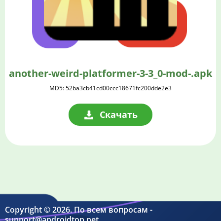
another-weird-platformer-3-3_0-mod-.apk
MD5: 52ba3cb41cd00ccc18671fc200dde2e3
Скачать
Copyright © 2026. По всем вопросам -
support@androidtop.net