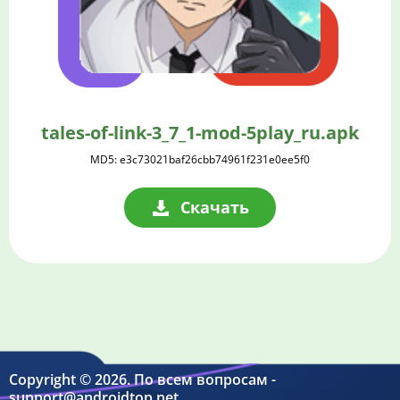
tales-of-link-3_7_1-mod-5play_ru.apk
MD5: e3c73021baf26cbb74961f231e0ee5f0
Скачать
Copyright © 2026. По всем вопросам -
support@androidtop.net