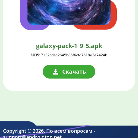
galaxy-pack-1_9_5.apk
MD5: 7132cdac2645b86f6cfd7618e2e7424b
Скачать
Copyright © 2026. По всем вопросам -
support@androidtop.net