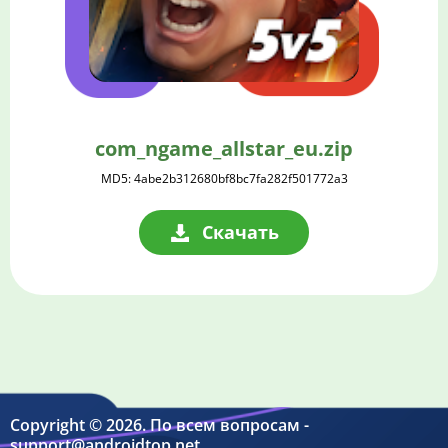
com_ngame_allstar_eu.zip
MD5: 4abe2b312680bf8bc7fa282f501772a3
Скачать
Copyright © 2026. По всем вопросам -
support@androidtop.net