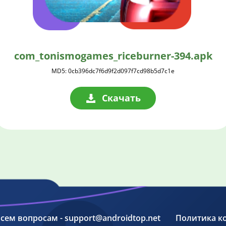
com_tonismogames_riceburner-394.apk
MD5: 0cb396dc7f6d9f2d097f7cd98b5d7c1e
Скачать
 всем вопросам - support@androidtop.net
Политика к