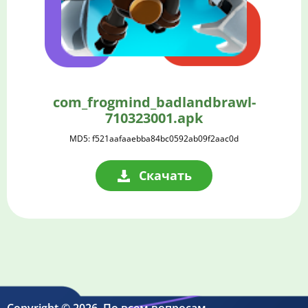
com_frogmind_badlandbrawl-
710323001.apk
MD5: f521aafaaebba84bc0592ab09f2aac0d
Скачать