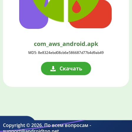
com_aws_android.apk
MD5: 8e8324ebd08cb6e586687d77b4d9ab49
Скачать
Copyright © 2026. По всем вопросам -
support@androidtop.net