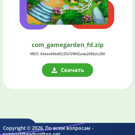
com_gamegarden_fd.zip
MD5: 43eea66bd9220cf2f842ada268b2c280
Скачать
Copyright © 2026. По всем вопросам -
support@androidtop.net