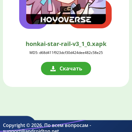
honkai-star-rail-v3_1_0.xapk
MD5: d68d411f923dcf30d424dee482c58e25
Скачать
Copyright © 2026. По всем вопросам -
support@androidtop.net