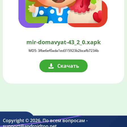
mir-domavyat-43_2_0.xapk
MD5: 3fbe6ef0ada1ed315923b2bcafb7234b
Скачать
Copyright © 2026. По всем вопросам -
support@androidtop.net