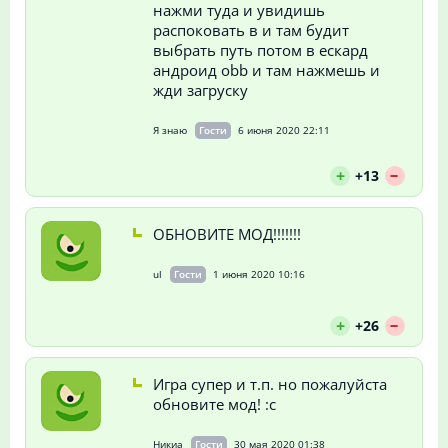
нажми туда и увидишь
распоковать в и там будит
выбрать путь потом в ескард
андроид obb и там нажмешь и
жди загруску
Я знаю
Гости
6 июня 2020 22:11
--
+
+13
ОБНОВИТЕ МОД!!!!!!!
ul
Гости
1 июня 2020 10:16
--
+
+26
Игра супер и т.п. но пожалуйста
обновите мод! :с
Никиа
Гости
30 мая 2020 01:38