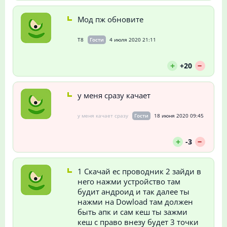
Мод пж обновите
T8
Гости
4 июля 2020 21:11
--
+
+20
у меня сразу качает
у меня качает сразу
Гости
18 июня 2020 09:45
--
+
-3
1 Скачай ес проводник 2 зайди в
него нажми устройство там
будит андроид и так далее ты
нажми на Dowload там должен
быть апк и сам кеш ты зажми
кеш с право внезу будет 3 точки