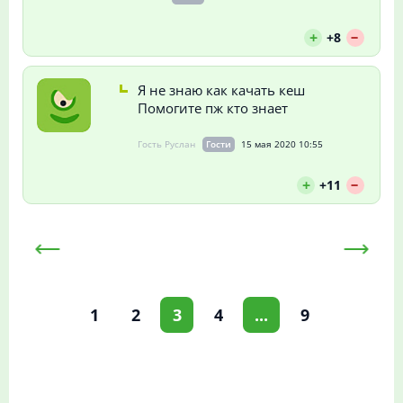
--
+
+8
Я не знаю как качать кеш
Помогите пж кто знает
Гость Руслан
Гости
15 мая 2020 10:55
--
+
+11
1
2
3
4
...
9