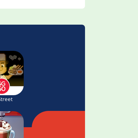
ng Game
Street Food Asia!