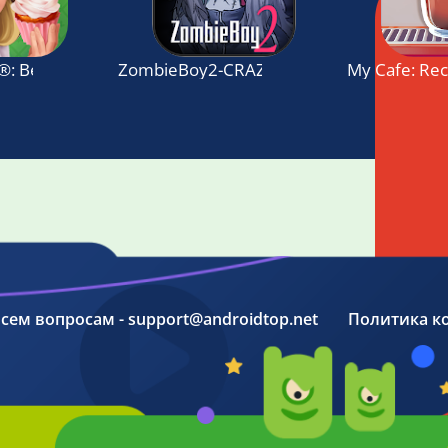
®: Best Tasty Restaurant & Cafe Game
ZombieBoy2-CRAZY LOVE
My Cafe: Rec
 всем вопросам - support@androidtop.net
Политика к