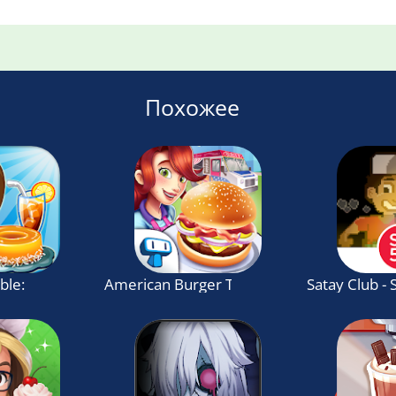
Похожее
mble: Cooking Game
American Burger Truck - Fast Food Cooki
Satay Club - 