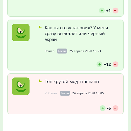
--
+
+1
Как ты его установил? У меня
сразу вылетает или чёрный
экран
Roman
Гости
25 апреля 2020 16:53
--
+
+12
Топ крутой мод ттпппапп
У. Ововт
Гости
24 апреля 2020 18:05
--
+
-6