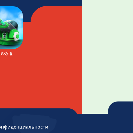
me
alaxy glow defense
онфиденциальности