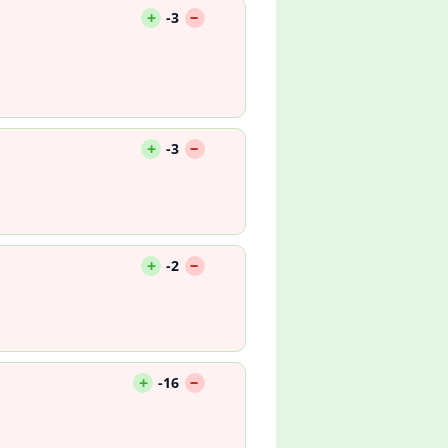
--
+
-3
--
+
-3
--
+
-2
--
+
-16