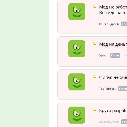
Мод не работ
Выкидывает 
Ваня андреев
Гос
Мод на деньг
Урмат
Гости
1 и
Фигня не оч
Top_VipTest
Гости
Круто разра
Моргенштерн
Гос