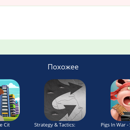
Похожее
e City
Strategy & Tactics: USSR vs USA
Pigs In War 