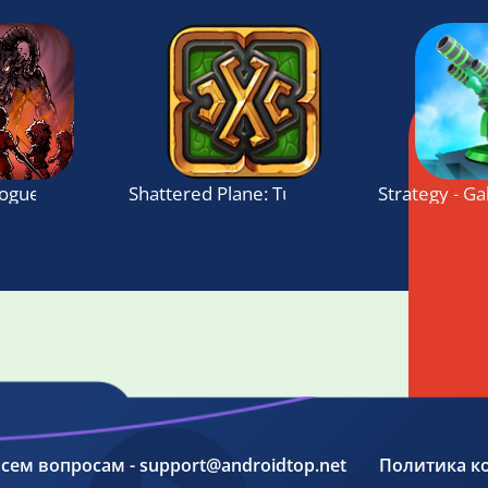
 Roguelike Strategy Card Game
Shattered Plane: Turn-Based Strategy Ga
Strategy - G
 всем вопросам - support@androidtop.net
Политика к