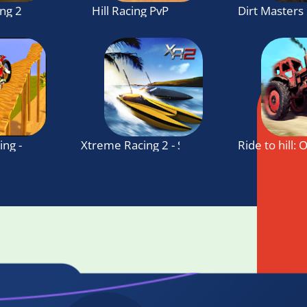
ing 2
Hill Racing PvP
Dirt Masters 
ing - Offroad Tricks Master 2018
Xtreme Racing 2 - Speed RC boat racing si
Ride to hill: 