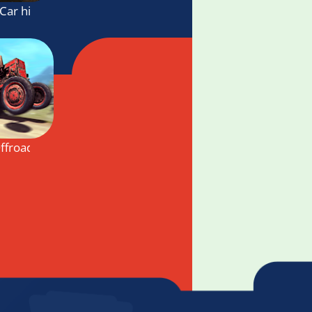
Car hill Racing
mulator
Offroad Hill Climb