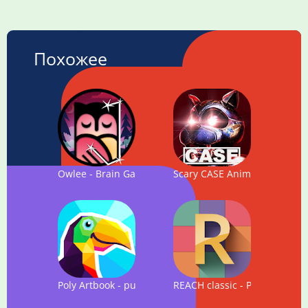
Похожее
Owlee - Brain Game. NEW logic puzzles (premium)
Scary CASE Animatronics - Ho
Poly Artbook - puzzle game
REACH classic - Puzzle Game 