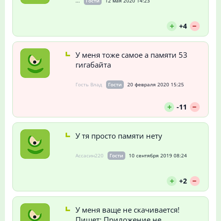
...
Гости
12 мая 2020 14:23
--
+
+4
У меня тоже самое а памяти 53
гигабайта
Гость Влад
Гости
20 февраля 2020 15:25
--
+
-11
У тя просто памяти нету
Ассасин220
Гости
10 сентября 2019 08:24
--
+
+2
У меня ваще не скачивается!
Пишет: Приложение не