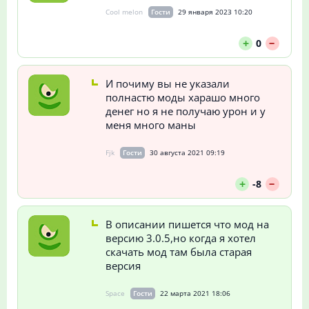
Cool melon
Гости
29 января 2023 10:20
--
+
0
И почиму вы не указали
полнастю моды харашо много
денег но я не получаю урон и у
меня много маны
Fjk
Гости
30 августа 2021 09:19
--
+
-8
В описании пишется что мод на
версию 3.0.5,но когда я хотел
скачать мод там была старая
версия
Space
Гости
22 марта 2021 18:06