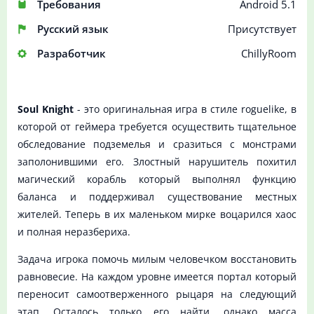
Требования
Android 5.1
Русский язык
Присутствует
Разработчик
ChillyRoom
Soul Knight
- это оригинальная игра в стиле roguelike, в
которой от геймера требуется осуществить тщательное
обследование подземелья и сразиться с монстрами
заполонившими его. Злостный нарушитель похитил
магический корабль который выполнял функцию
баланса и поддерживал существование местных
жителей. Теперь в их маленьком мирке воцарился хаос
и полная неразбериха.
Задача игрока помочь милым человечком восстановить
равновесие. На каждом уровне имеется портал который
переносит самоотверженного рыцаря на следующий
этап. Осталось только его найти, однако масса