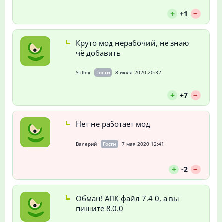
--
+
+1
Круто мод нерабочий, не знаю
чё добавить
Stillex
Гости
8 июля 2020 20:32
--
+
+7
Нет не работает мод
Валерий
Гости
7 мая 2020 12:41
--
+
-2
Обман! АПК файл 7.4 0, а вы
пишите 8.0.0