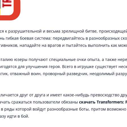
ся к разрушительной и весьма зрелищной битве, происходяще
ень гибкая боевая система: передвигайтесь в разнообразных с
тивников, нападайте на врагов и пытайтесь выполнить как мож
аталию юзеры получают специальные очки опыта, а также нер
годятся для улучшения героя. Всего в игрушке существует нес
ктик, отважный воин, проворный разведчик, неодолимый разр
личается друг от друга и имеет какое-нибудь превосходство дру
начать сражаться пользователи обязаны
скачать Transformers: 
, в ряды которой войдут разнообразные боты, притом возможно
зу идти в бой.