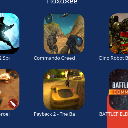
Похожее
 Special Edition
Commando Creed: Battlefield Survival
Dino Robot B
eroes
Payback 2 - The Battle Sandbox
BATTLEFIEL