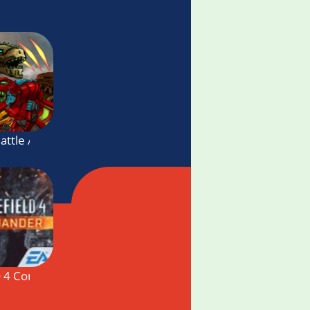
attle Arena : Dinosaur game
D 4 Commander