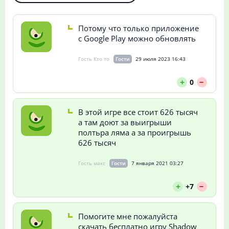
Потому что только приложение
с Google Play можно обновлять
Гость Кто то
Гости
29 июля 2023 16:43
--
+
0
В этой игре все стоит 626 тысяч
а там доют за выигрыши
полтьра ляма а за проигрышь
626 тысяч
Гость макс
Гости
7 января 2021 03:27
--
+
+7
Помогите мне пожалуйста
скачать бесплатно игру Shadow