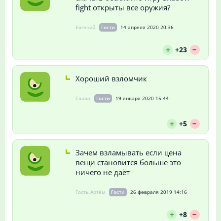
fight открыты все оружия?
Евгений
Гости
14 апреля 2020 20:36
--
+
+23
Хороший взломчик
Слава
Гости
19 января 2020 15:44
--
+
+5
Зачем взламывать если цена
вещи становится больше это
ничего не даёт
Гость Артём
Гости
26 февраля 2019 14:16
--
+
+8