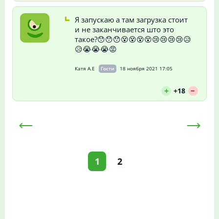
Я запускаю а там загрузка стоит
и не заканчивается што это
такое?😯😯😯😵😵😵😵😢😢😢😢😥
😥😭😭😭😡
Катя А.Е
Гости
18 ноября 2021 17:05
--
+
+18
1
2