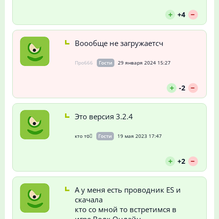
--
+
+4
Воообще не загружаетсч
Про666
Гости
29 января 2024 15:27
--
+
-2
Это версия 3.2.4
кто то⃢
Гости
19 мая 2023 17:47
--
+
+2
А у меня есть проводник ES и
скачала
кто со мной то встретимся в
игре Волк Онлайн