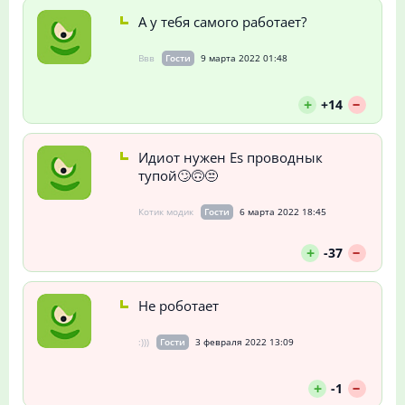
А у тебя самого работает?
Ввв
Гости
9 марта 2022 01:48
--
+
+14
Идиот нужен Es проводнык
тупой🙄🙃😒
Котик модик
Гости
6 марта 2022 18:45
--
+
-37
Не роботает
:)))
Гости
3 февраля 2022 13:09
--
+
-1