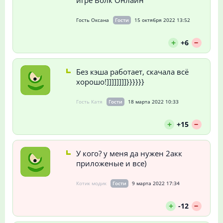
Гость Оксана
Гости
15 октября 2022 13:52
--
+
+6
Без кэша работает, скачала всё
хорошо!]]]]]]]]}}}}}}
Гость Катя
Гости
18 марта 2022 10:33
--
+
+15
У кого? у меня да нужен 2акк
приложеные и все)
Котик модик
Гости
9 марта 2022 17:34
--
+
-12