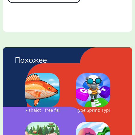
Похожее
Fishalot - free fishing game
Type Sprint: Typing Games, P