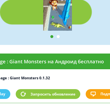
e : Giant Monsters на Андроид бесплатно
ge : Giant Monsters 0.1.32
lay
Подп
Запросить обновление