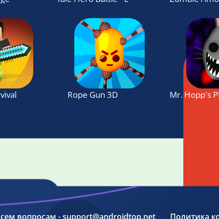
ival - Smash 'em all
Rope Gun 3D
Mr. Hopp's P
 всем вопросам - support@androidtop.net
Политика к