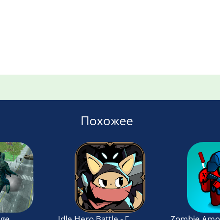
Похожее
age
Idle Hero Battle - Dungeon Master
Zombie Amon