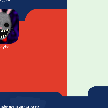
layhouse 2
онфиденциальности