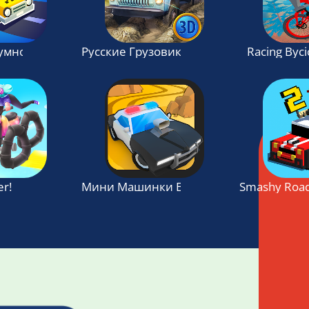
зумное такси
Русские Грузовики 3D
Racing Byci
er!
Мини Машинки Вождение - Игра гонки
Smashy Road