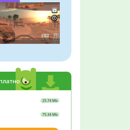
платно
25.74 Mb
75.34 Mb