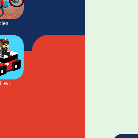
cles!
 оффлайн 2020
: Wanted 2