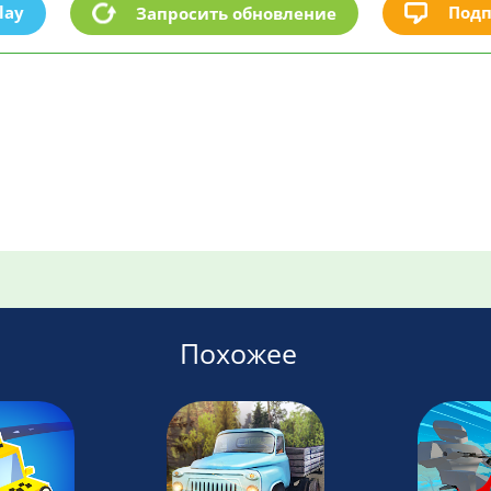
lay
Подп
Запросить обновление
Похожее