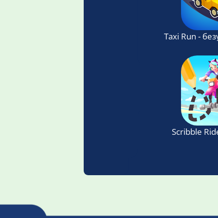
Taxi Run - бе
Scribble Rid