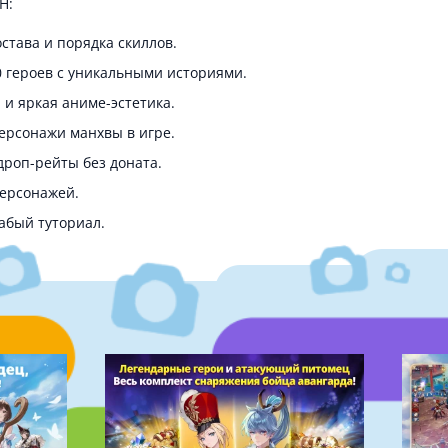
H:
става и порядка скиллов.
 героев с уникальными историями.
и яркая аниме-эстетика.
персонажи манхвы в игре.
дроп-рейты без доната.
персонажей.
абый туториал.