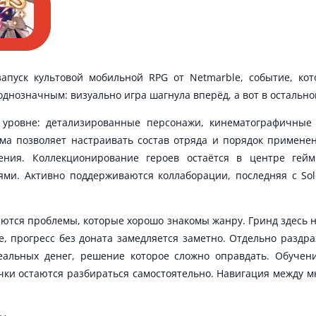
езапуск культовой мобильной RPG от Netmarble, событие, ко
однозначным: визуально игра шагнула вперёд, а вот в остальном
 уровне: детализированные персонажи, кинематографичные
ема позволяет настраивать состав отряда и порядок примене
ния. Коллекционирование героев остаётся в центре гей
ми. Активно поддерживаются коллаборации, последняя с Solo
аются проблемы, которые хорошо знакомы жанру. Гринд здесь 
, прогресс без доната замедляется заметно. Отдельно раздра
еальных денег, решение которое сложно оправдать. Обучен
ички остаются разбираться самостоятельно. Навигация между 