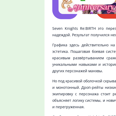
Seven Knights Re:BIRTH это пер
надеждой. Результат получился не
Графика здесь действительно на
эстетика. Пошаговая боевая сист
красивым развёртыванием сраже
уникальными навыками и история
других персонажей манхвы.
Но под красивой оболочкой скрыв
и монотонный. Дроп-рейты низкие
экипировку с персонажа стоит р
объясняет логику системы, и нов
и перегруженная.