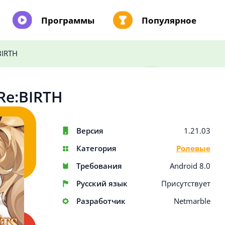
Программы
Популярное
BIRTH
 Re:BIRTH
Версия
1.21.03
Категория
Ролевые
Требования
Android 8.0
Русский язык
Присутствует
Разработчик
Netmarble