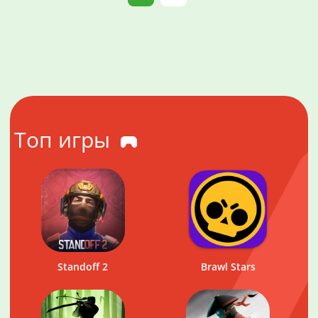
Топ игры
Standoff 2
Brawl Stars