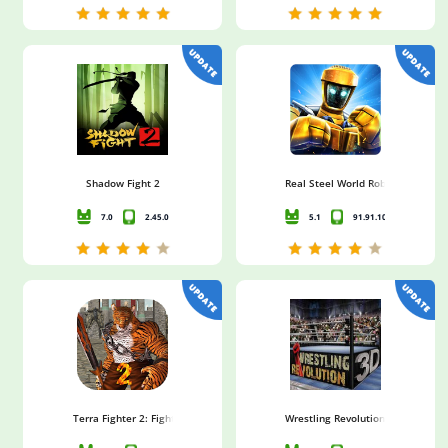
Shadow Fight 2
Real Steel World Robot Boxing
7.0
2.45.0
5.1
91.91.104
Terra Fighter 2: Fight Begins
Wrestling Revolution 3D