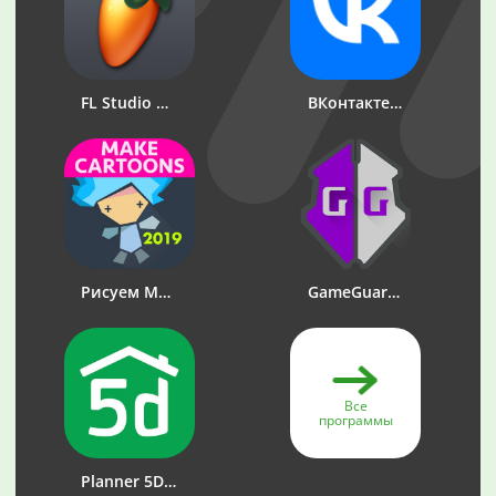
FL Studio Mobile
ВКонтакте: музыка, видео, чат
Рисуем Мультфильмы 2
GameGuardian
Все
программы
Planner 5D - Дизайн Интерьера