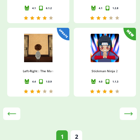
4.1
6.1.2
4.1
1.2.8
Left-Right : The Mansion
Stickman Ninja 2
4.4
1.0.9
4.0
1.1.3
1
2