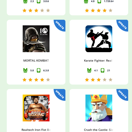
2.3
3.0.6
4.0
1.720.64
MORTAL KOMBAT
Karate Fighter: Real battles
5.0
6.3.0
4.1
21
Realtech Iron Fist Boxing
Crush the Castle: Siege Master