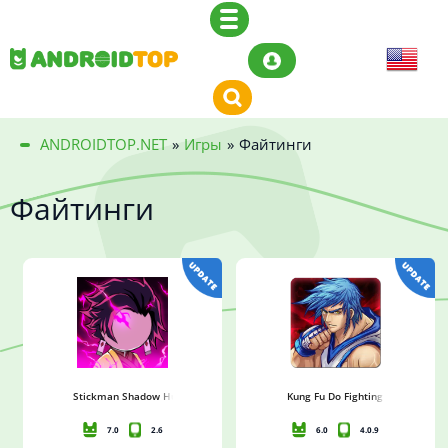
ANDROIDTOP.NET
»
Игры
»
Файтинги
Файтинги
Stickman Shadow Hunter Fight
Kung Fu Do Fighting
7.0
2.6
6.0
4.0.9