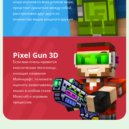
иных игроков со всех уголков мира,
предстоит сразиться между собой,
расстреливая друг друга из
множества видов мощного оружия.
Pixel Gun 3D
Если вам очень нравится
классическая песочница,
носящая название
Майнкрафт, то можете
оценить захватывающий
экшен в особом стиле
Minecraft и игровым
процессом.