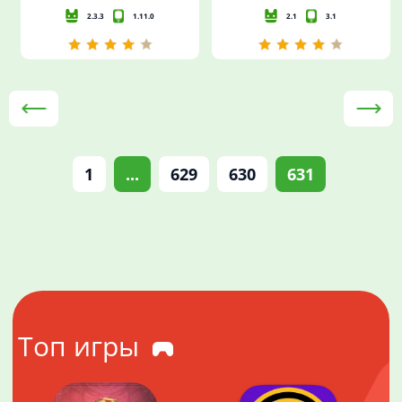
2.3.3
1.11.0
2.1
3.1
1
...
629
630
631
Топ игры