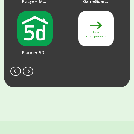
Рисуем Мультфильмы 2
GameGuardian
Все
программы
Planner 5D - Дизайн Интерьера