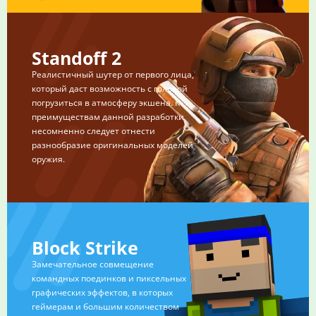
Standoff 2
Реалистичный шутер от первого лица,
который даст возможность с головой
погрузиться в атмосферу экшена. К
преимуществам данной разработки
несомненно следует отнести
разнообразие оригинальных моделей
оружия.
Block Strike
Замечательное совмещение
командных поединков и пиксельных
графических эффектов, в которых
геймерам и большим количеством