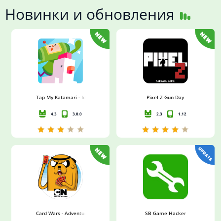
Новинки и обновления
Tap My Katamari - Idle Clicker
Pixel Z Gun Day
4.3
3.0.0
2.3
1.12
Card Wars - Adventure Time
SB Game Hacker