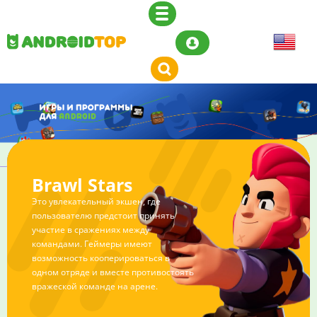
Brawl Stars
Это увлекательный экшен, где
пользователю предстоит принять
участие в сражениях между
командами. Геймеры имеют
возможность кооперироваться в
одном отряде и вместе противостоять
вражеской команде на арене.