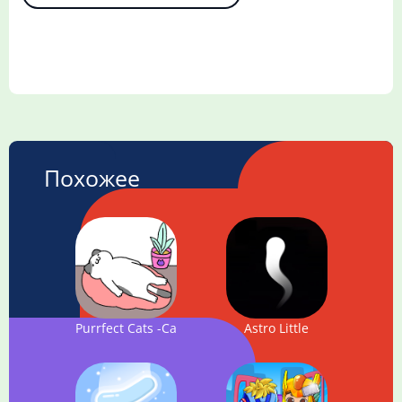
Похожее
Purrfect Cats -Cats are the Best-
Astro Little