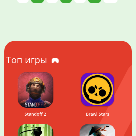
Топ игры
Standoff 2
Brawl Stars