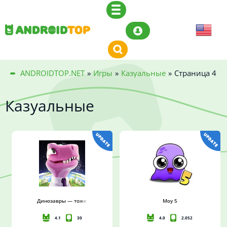
ANDROIDTOP.NET
»
Игры
»
Казуальные
»
Страница 4
Казуальные
Динозавры — тоже люди
Moy 5
4.1
30
4.0
2.052