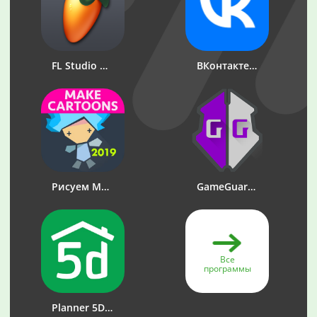
FL Studio Mobile
ВКонтакте: музыка, видео, чат
Рисуем Мультфильмы 2
GameGuardian
Все
программы
Planner 5D - Дизайн Интерьера