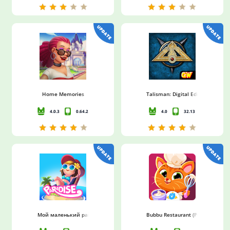
Home Memories
Talisman: Digital Edition
4.0.3
0.64.2
4.0
32.13
Мой маленький рай: управление курортом
Bubbu Restaurant (Ресторан Буб