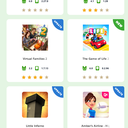
6.0
2.27.0
4.1
1.28
Virtual Families 2
The Game of Life 2
2.2
1.7.13
6.0
0.2.96
Little Inferno
Amber's Airline - High Hopes