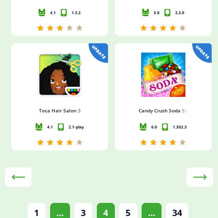
4.1
1.3.2
5.0
2.2.0
Toca Hair Salon 3
Candy Crush Soda Saga
4.1
2.1-play
6.0
1.302.3
1
...
3
4
5
...
34