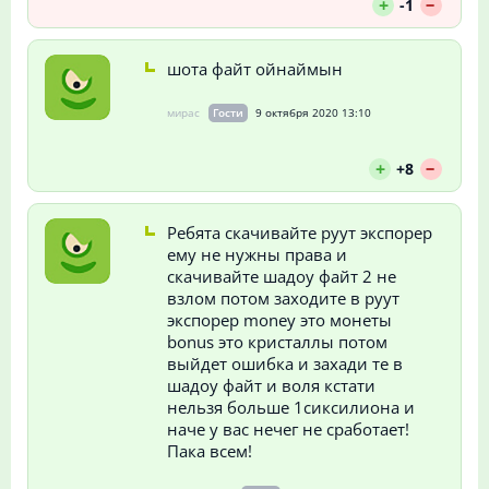
--
+
-1
шота файт ойнаймын
мирас
Гости
9 октября 2020 13:10
--
+
+8
Ребята скачивайте руут экспорер
ему не нужны права и
скачивайте шадоу файт 2 не
взлом потом заходите в руут
экспорер money это монеты
bonus это кристаллы потом
выйдет ошибка и захади те в
шадоу файт и воля кстати
нельзя больше 1сиксилиона и
наче у вас нечег не сработает!
Пака всем!