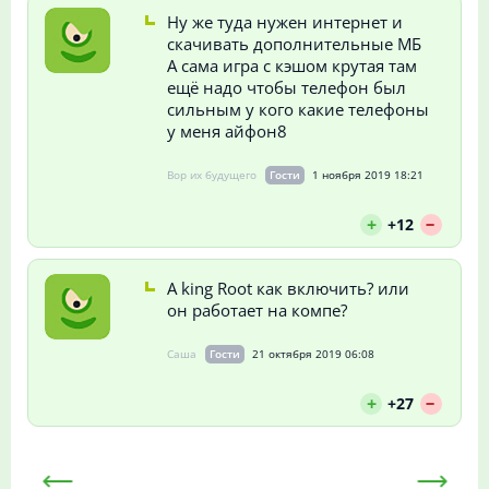
Ну же туда нужен интернет и
скачивать дополнительные МБ
А сама игра с кэшом крутая там
ещё надо чтобы телефон был
сильным у кого какие телефоны
у меня айфон8
Вор их будущего
Гости
1 ноября 2019 18:21
--
+
+12
А king Root как включить? или
он работает на компе?
Саша
Гости
21 октября 2019 06:08
--
+
+27