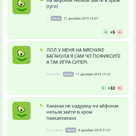
(гугл)
:)
Гости
21 декабря 2019 12:07
--
+
+5
ЛОЛ У МЕНЯ НА МЯСНИКЕ
БАГАНУЛА Я САМ ЧО ПОФИКСИТЕ
А ТАК ИГРА СУПЕР)
FaGaniSis
Гости
11 декабря 2019 17:10
--
+
+32
Хахахаа не надуреш на айфонах
нельзя зайти в хром
паахаххахаха
Гость Вова
Гости
8 декабря 2019 21:21