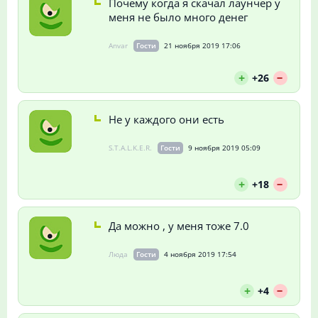
Почему когда я скачал лаунчер у
меня не было много денег
Anvar
Гости
21 ноября 2019 17:06
--
+
+26
Не у каждого они есть
S.T.A.L.K.E.R.
Гости
9 ноября 2019 05:09
--
+
+18
Да можно , у меня тоже 7.0
Люда
Гости
4 ноября 2019 17:54
--
+
+4