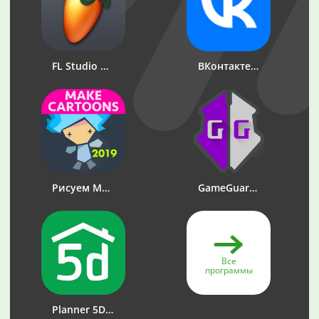
FL Studio Mobile
ВКонтакте: музыка, видео, чат
Рисуем Мультфильмы 2
GameGuardian
Все
программы
Planner 5D - Дизайн Интерьера