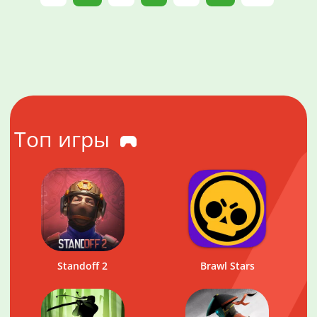
Топ игры
Standoff 2
Brawl Stars