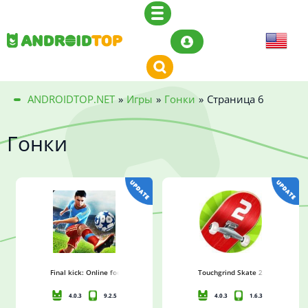
ANDROIDTOP.NET
»
Игры
»
Гонки
»
Страница 6
Гонки
Final kick: Online football
Touchgrind Skate 2
4.0.3
9.2.5
4.0.3
1.6.3