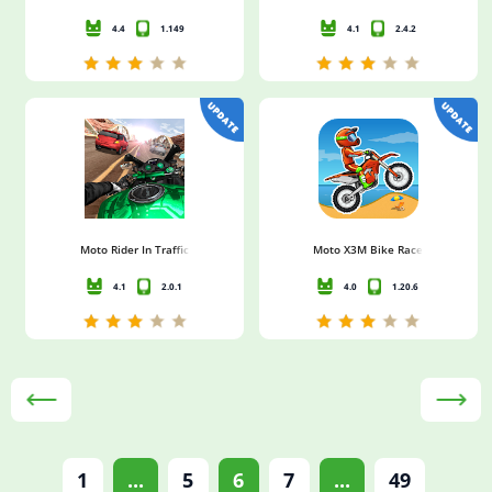
4.4
1.149
4.1
2.4.2
Moto Rider In Traffic
Moto X3M Bike Race Game
4.1
2.0.1
4.0
1.20.6
1
...
5
6
7
...
49