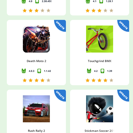
4.0
2.38.4591
4.1
1.28.1
Death Moto 2
Touchgrind BMX
4.0.3
1.1.42
4.2
1.39
Rush Rally 2
Stickman Soccer 2018