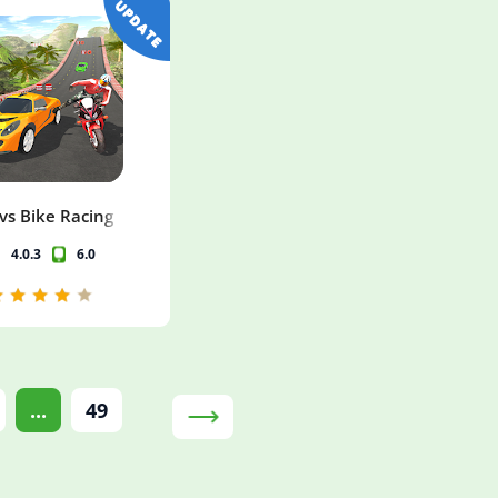
vs Bike Racing
4.0.3
6.0
...
49