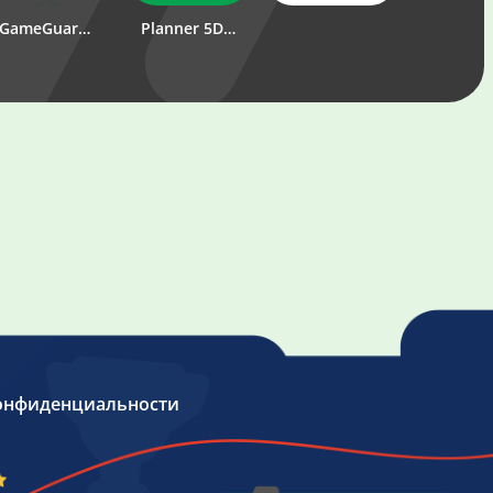
GameGuardian
Planner 5D - Дизайн Интерьера
Car Parking Multiplayer
1Win
PUBG MOBILE
онфиденциальности