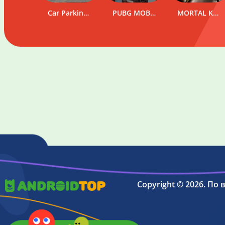
Car Parking Multiplayer
SpinBetter
PUBG MOBILE
WinWin
MORTAL KOMBAT
Copyright © 2026. По