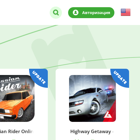
Авторизация
ian Rider Online
Highway Getaway - игры гонк