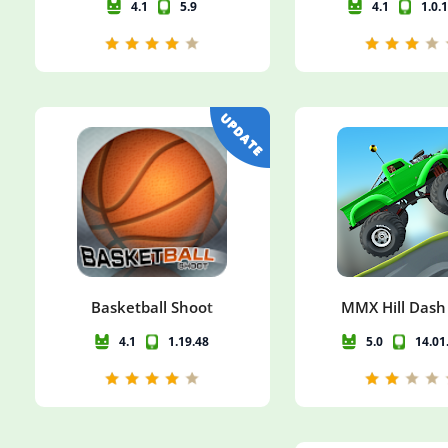
4.1
5.9
4.1
1.0.
Basketball Shoot
MMX Hill Dash
4.1
1.19.48
5.0
14.01