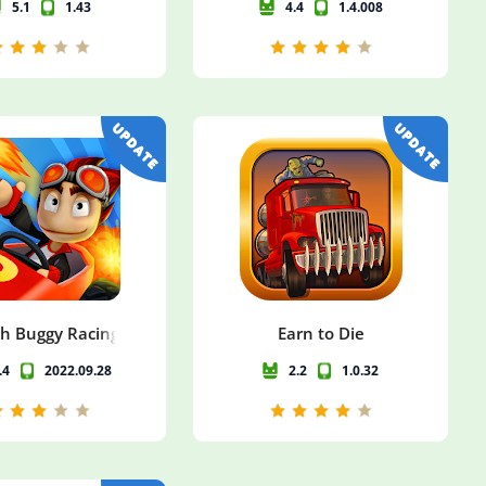
5.1
1.43
4.4
1.4.008
h Buggy Racing 2
Earn to Die
.4
2022.09.28
2.2
1.0.32