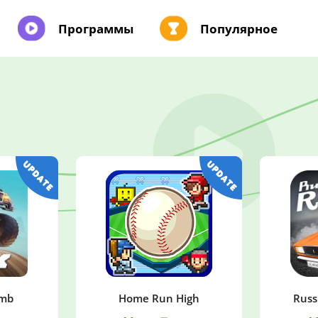
Программы
Популярное
imb
Home Run High
Russ