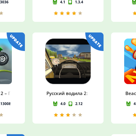
13036
4.1
1.3.4
 2 – Гонки по бездорожью
Русский водила 2: На Байкал
Beac
.13008
4.0
2.12
4