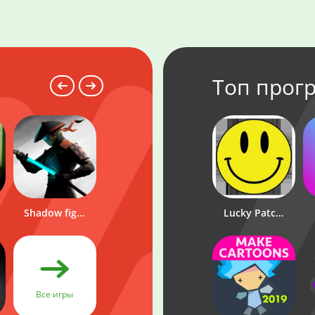
Топ прог
LuckyPari
Shadow fight 3
Wowbet
Lucky Patcher
Все
Все игры
программы