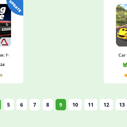
я: Россия
Car 
324
5
6
7
8
9
10
11
12
13