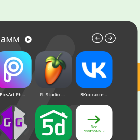
рамм
PicsArt Photo Studio: Редактор фото и коллажей
FL Studio Mobile
Standoff 2
ВКонтакте: музыка, видео, чат
Brawl Stars
1xBe
Все
программы