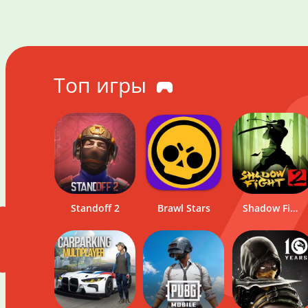
Топ игры
Standoff 2
Brawl Stars
Onlybets
Pinco
Shadow Fight 2