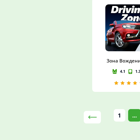
Зона Вождени
4.1
1.
1
...